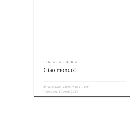
Ti diamo il benvenuto in WordPress. Questo è il tuo
primo articolo. Modificalo o eliminalo e quindi inizia
a scrivere!
SENZA CATEGORIA
Ciao mondo!
by
andrea.micaroni@gmail.com
Published
19 April 2023