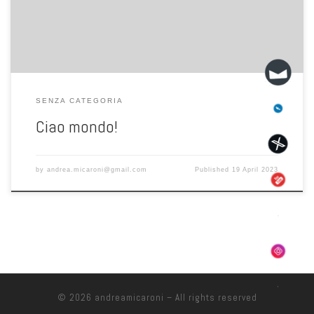
SENZA CATEGORIA
Ciao mondo!
by
andrea.micaroni@gmail.com
Published
19 April 2023
© 2026
andreamicaroni
– All rights reserved