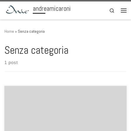
andreamicaroni
Skip to content
Search
Men
Home
»
Senza categoria
Senza categoria
1 post
Ti diamo il benvenuto in WordPress. Questo è il tuo primo articolo.
Modificalo o eliminalo e quindi inizia a scrivere!